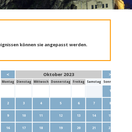
reignissen können sie angepasst werden.
<
Oktober 2023
>
Mo
ntag
Di
enstag
Mi
ttwoch
Do
nnerstag
Fr
eitag
Sa
mstag
So
nntag
1
2
3
4
5
6
7
8
9
10
11
12
13
14
15
16
17
18
19
20
21
22