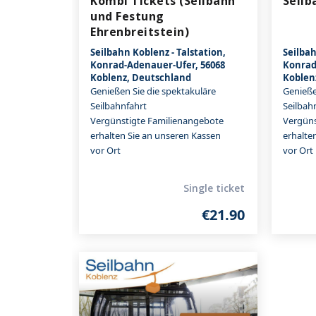
Kombi Tickets (Seilbahn
Seilb
und Festung
Ehrenbreitstein)
Seilbahn Koblenz - Talstation,
Seilbah
Konrad-Adenauer-Ufer, 56068
Konrad
Koblenz, Deutschland
Koblen
Genießen Sie die spektakuläre
Genieße
Seilbahnfahrt
Seilbah
Vergünstigte Familienangebote
Vergüns
erhalten Sie an unseren Kassen
erhalte
vor Ort
vor Ort
Single ticket
€21.90