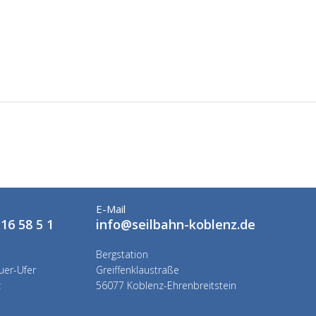
E-Mail
16 58 5 1
info@seilbahn-koblenz.de
Bergstation
er-Ufer
Greiffenklaustraße
z
56077 Koblenz-Ehrenbreitstein