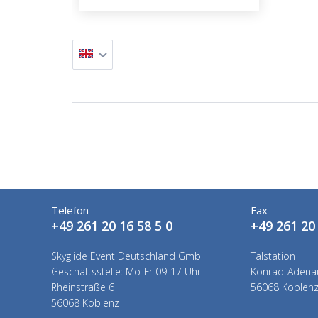
Telefon
Fax
+49 261 20 16 58 5 0
+49 261 20 
Skyglide Event Deutschland GmbH
Talstation
Geschäftsstelle: Mo-Fr 09-17 Uhr
Konrad-Adenau
Rheinstraße 6
56068 Koblen
56068 Koblenz