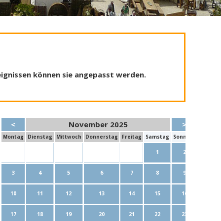
reignissen können sie angepasst werden.
<
November 2025
>
Mo
ntag
Di
enstag
Mi
ttwoch
Do
nnerstag
Fr
eitag
Sa
mstag
So
nntag
1
2
3
4
5
6
7
8
9
10
11
12
13
14
15
16
17
18
19
20
21
22
23