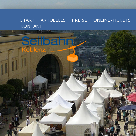
START
AKTUELLES
PREISE
ONLINE-TICKETS
KONTAKT
ERLEBNIS-TICKET KOBLENZ ( INKL. SCHIFFFAHRT)