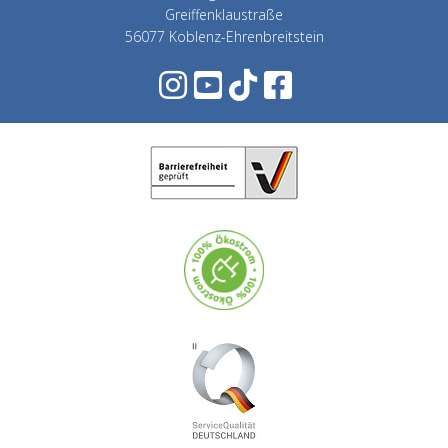
Greiffenklaustraße
56077 Koblenz-Ehrenbreitstein