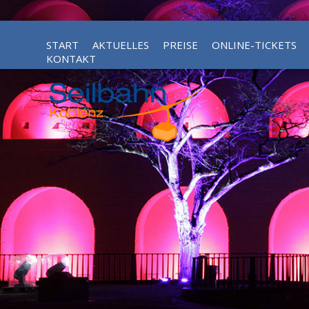
START
AKTUELLES
PREISE
ONLINE-TICKETS
KONTAKT
ERLEBNIS-TICKET KOBLENZ ( INKL. SCHIFFFAHRT)